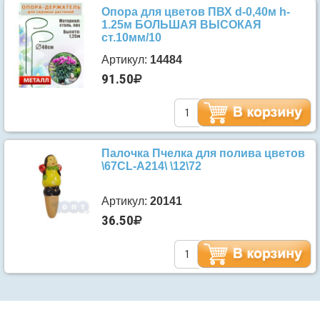
Опора для цветов ПВХ d-0,40м h-
1.25м БОЛЬШАЯ ВЫСОКАЯ
ст.10мм/10
Артикул:
14484
91.50
Палочка Пчелка для полива цветов
\67CL-A214\ \12\72
Артикул:
20141
36.50