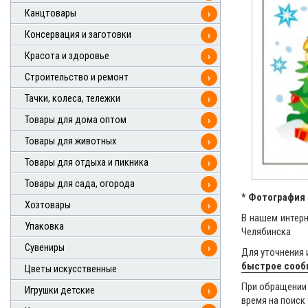
Канцтовары
›
Консервация и заготовки
›
Красота и здоровье
›
Строительство и ремонт
›
Тачки, колеса, тележки
›
Товары для дома оптом
›
Товары для животных
›
Товары для отдыха и пикника
›
Товары для сада, огорода
›
* Фотография 
Хозтовары
›
В нашем интерн
Упаковка
›
Челябинска
Сувениры
›
Для уточнения 
быстрое соо
Цветы искусственные
При обращении 
Игрушки детские
›
время на поиск