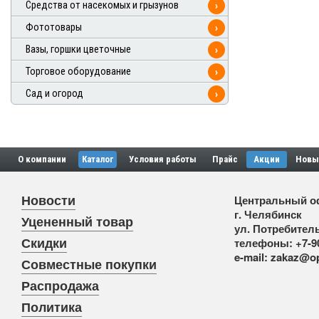
Средства от насекомых и грызунов
›
Фототовары
›
Вазы, горшки цветочные
›
Торговое оборудование
›
Сад и огород
›
О компании
Каталог
Условия работы
Прайс
Акции
Новы
Новости
Центральный о
г. Челябинск
Уцененный товар
ул. Потребитель
Скидки
телефоны:
+7-9
e-mail:
zakaz@op
Совместные покупки
Распродажа
Политика