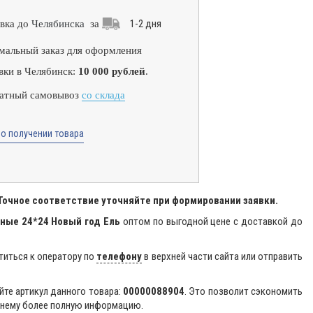
1-2 дня
вка до
Челябинска
за
альный заказ для оформления
вки в Челябинск:
10 000 рублей
.
атный самовывоз
со склада
о получении товара
 Точное соответствие уточняйте при формировании заявки.
ные 24*24 Новый год Ель
оптом по выгодной цене с доставкой до
титься к оператору по
телефону
в верхней части сайта или отправить
йте артикул данного товара:
00000088904
. Это позволит сэкономить
 нему более полную информацию.