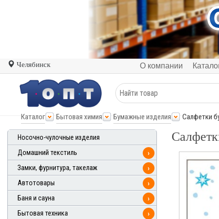
Челябинск
О компании
Катало
Каталог
Бытовая химия
Бумажные изделия
Салфетки б
Салфетк
Носочно-чулочные изделия
Домашний текстиль
›
Замки, фурнитура, такелаж
›
Автотовары
›
Баня и сауна
›
Бытовая техника
›