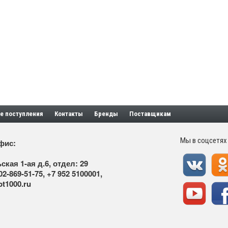
е поступления
Контакты
Бренды
Поставщикам
Мы в соцсетях
фис:
ская 1-ая д.6, отдел: 29
02-869-51-75
,
+7 952 5100001
,
t1000.ru