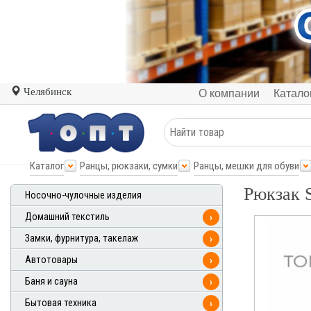
Челябинск
О компании
Катало
Каталог
Ранцы, рюкзаки, сумки
Ранцы, мешки для обуви
Рюкзак 
Носочно-чулочные изделия
Домашний текстиль
›
Замки, фурнитура, такелаж
›
Автотовары
›
Баня и сауна
›
Бытовая техника
›