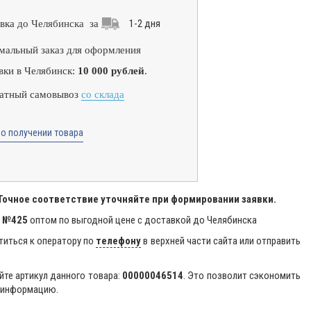
1-2 дня
вка до
Челябинска
за
альный заказ для оформления
вки в Челябинск:
10 000 рублей
.
атный самовывоз
со склада
о получении товара
 Точное соответствие уточняйте при формировании заявки.
1 №425
оптом по выгодной цене с доставкой до Челябинска
титься к оператору по
телефону
в верхней части сайта или отправить
йте артикул данного товара:
00000046514
. Это позволит сэкономить
ю информацию.