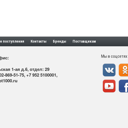
е поступления
Контакты
Бренды
Поставщикам
Мы в соцсетях
фис:
ская 1-ая д.6, отдел: 29
02-869-51-75
,
+7 952 5100001
,
t1000.ru