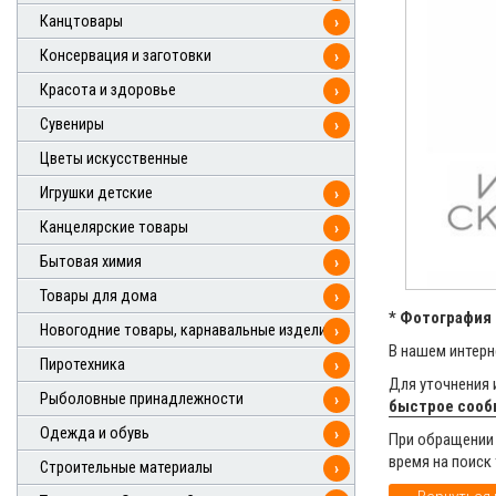
Канцтовары
›
Консервация и заготовки
›
Красота и здоровье
›
Сувениры
›
Цветы искусственные
Игрушки детские
›
Канцелярские товары
›
Бытовая химия
›
Товары для дома
›
* Фотография 
Новогодние товары, карнавальные изделия
›
В нашем интерн
Пиротехника
›
Для уточнения 
Рыболовные принадлежности
›
быстрое соо
Одежда и обувь
›
При обращении 
время на поиск
Строительные материалы
›