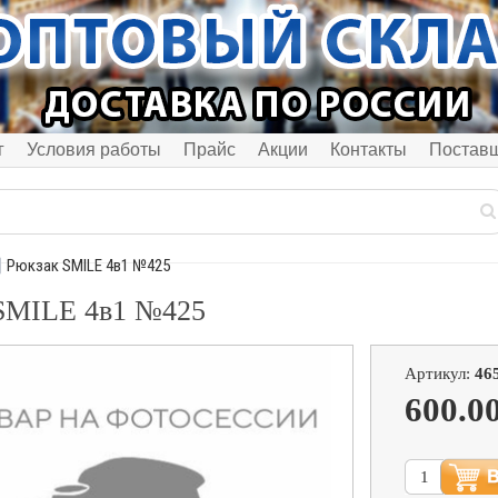
г
Условия работы
Прайс
Акции
Контакты
Постав
Рюкзак SMILE 4в1 №425
SMILE 4в1 №425
Артикул:
46
600.0