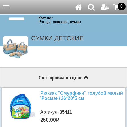
0
Навигация
Каталог
Ранцы, рюкзаки, сумки
СУМКИ ДЕТСКИЕ
Сортировка по цене
Рюкзак "Смурфики" голубой малый
\Росмэн\ 26*20*5 см
Артикул:
35411
250.00