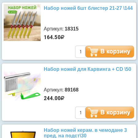
Набор ножей 6шт блистер 21-27 \144
Артикул:
18315
164.50
Набор ножей для Карвинга + CD \50
Артикул:
89168
244.00
Набор ножей керам. в чемодане 3
пред. на подст\30