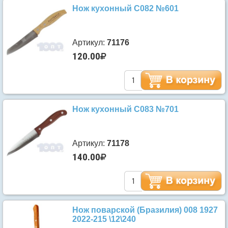
Нож кухонный С082 №601
Артикул:
71176
120.00
Нож кухонный С083 №701
Артикул:
71178
140.00
Нож поварской (Бразилия) 008 1927
2022-215 \12\240