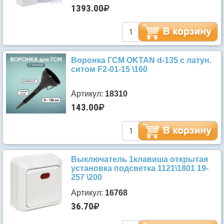
1393.00
Воронка ГСМ OKTAN d-135 с латун.
ситом F2-01-15 \160
Артикул:
18310
143.00
Выключатель 1клавиша открытая
установка подсветка 1121\1801 19-
257 \200
Артикул:
16768
36.70