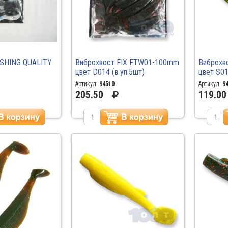
ISHING QUALITY
Виброхвост FIX FTW01-100mm
Виброхв
цвет D014 (в уп.5шт)
цвет S01
Артикул:
94510
Артикул:
9
205.50
119.00