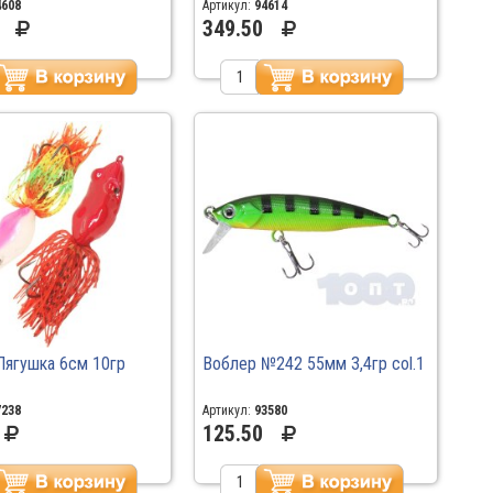
4608
Артикул:
94614
349.50
Лягушка 6см 10гр
Воблер №242 55мм 3,4гр col.1
7238
Артикул:
93580
125.50