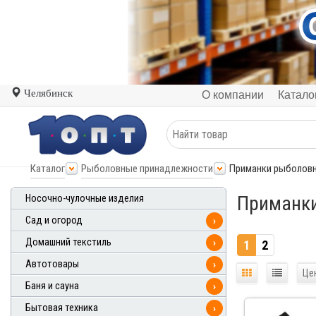
Челябинск
О компании
Катало
Каталог
Рыболовные принадлежности
Приманки рыболов
Приманк
Носочно-чулочные изделия
Сад и огород
›
Домашний текстиль
›
1
2
Автотовары
›
Це
Баня и сауна
›
Бытовая техника
›