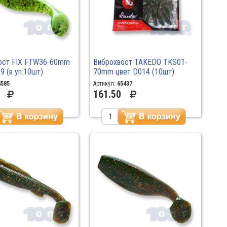
ост FIX FTW36-60mm
Виброхвост TAKEDO TKS01-
9 (в уп.10шт)
70mm цвет D014 (10шт)
4585
Артикул:
65437
161.50