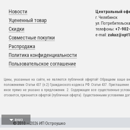
Новости
Центральный офи
г. Челябинск
Уцененный товар
ул. Потребительская
Скидки
телефоны:
+7-902
e-mail:
zakaz@opt1
Совместные покупки
Распродажа
Политика конфиденциальности
Пользовательское соглашение
Цены, указанные на сайте, не являются публичной офертой! Обращаем ваше вн
положениями Статьи 437 (п.2) Гражданского кодекса РФ: Статья 437. Приглашени
иное прямо не указано в предложении. 2. Содержащее все существенные услов
отзовется, признается офертой (публичная оферта). Существенными условиями догов
вниз
© 2010 — 2026 ИП Остроушко