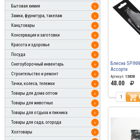
Бытовая химия
›
Замки, фурнитура, такелаж
›
Канцтовары
›
Консервация и заготовки
›
Красота и здоровье
›
Посуда
›
Блесна SPINN
Снегоуборочный инвентарь
›
Ассорти
Строительство и ремонт
›
Артикул:
13838
48.00
Тачки, колеса, тележки
›
Товары для дома оптом
›
Товары для животных
›
Товары для отдыха и пикника
›
Товары для сада, огорода
›
Хозтовары
›