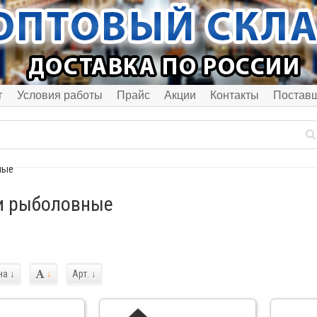
г
Условия работы
Прайс
Акции
Контакты
Постав
ные
и рыболовные
на
↓
↓
Арт.
↓