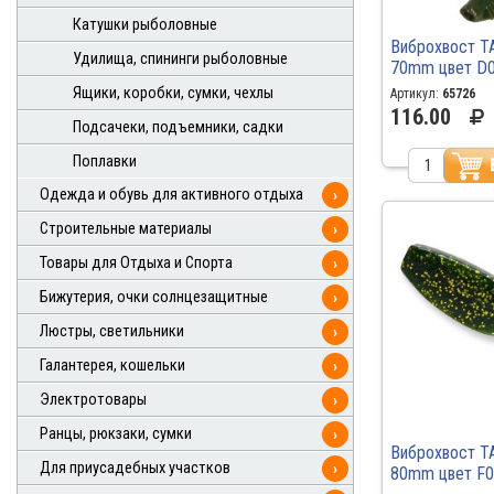
Катушки рыболовные
Виброхвост T
Удилища, спининги рыболовные
70mm цвет D0
Ящики, коробки, сумки, чехлы
Артикул:
65726
116.00
Подсачеки, подъемники, садки
Поплавки
Одежда и обувь для активного отдыха
›
Строительные материалы
›
Товары для Отдыха и Спорта
›
Бижутерия, очки солнцезащитные
›
Люстры, светильники
›
Галантерея, кошельки
›
Электротовары
›
Ранцы, рюкзаки, сумки
›
Виброхвост T
Для приусадебных участков
›
80mm цвет F00