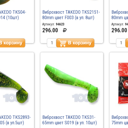
AKEDO TKS04-
Виброхвост TAKEDO TKS2151-
Виброхв
14 (10шт)
80mm цвет F003 (в уп. 8шт)
80mm цве
Артикул:
94623
Артикул:
9
296.00
296.00
AKEDO TKS2893-
Виброхвост TAKEDO TKS31-
Виброхв
5 (в уп.5шт)
65mm цвет S019 (в уп. 10шт)
75mm цве