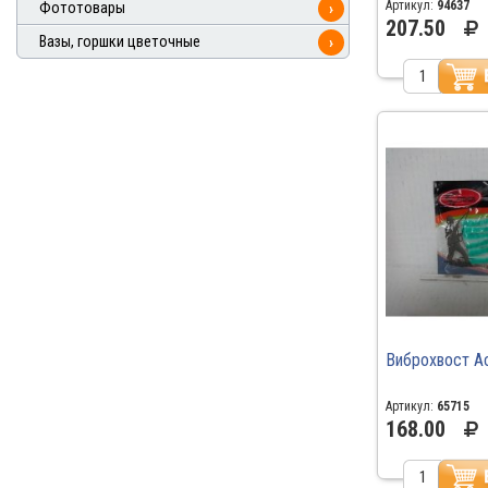
Артикул:
94637
Фототовары
›
207.50
Вазы, горшки цветочные
›
Виброхвост А
Артикул:
65715
168.00