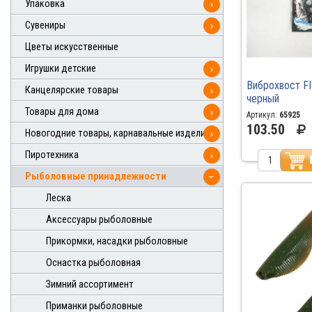
Упаковка
›
Сувениры
›
Цветы искусственные
Игрушки детские
›
Виброхвост F
Канцелярские товары
›
черный
Товары для дома
›
Артикул:
65925
103.50
Новогодние товары, карнавальные изделия
›
Пиротехника
›
Рыболовные принадлежности
›
Леска
Аксессуары рыболовные
Прикормки, насадки рыболовные
Оснастка рыболовная
Зимний ассортимент
Приманки рыболовные