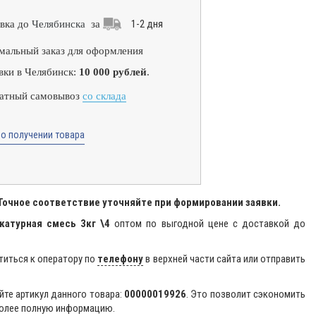
1-2 дня
вка до
Челябинска
за
альный заказ для оформления
вки в Челябинск:
10 000 рублей
.
атный самовывоз
со склада
о получении товара
 Точное соответствие уточняйте при формировании заявки.
катурная смесь 3кг \4
оптом по выгодной цене с доставкой до
титься к оператору по
телефону
в верхней части сайта или отправить
йте артикул данного товара:
00000019926
. Это позволит сэкономить
более полную информацию.