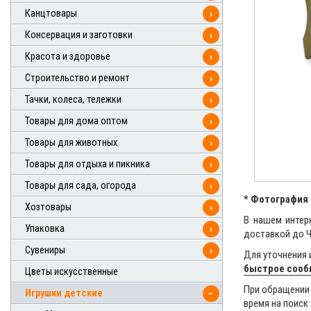
Канцтовары
›
Консервация и заготовки
›
Красота и здоровье
›
Строительство и ремонт
›
Тачки, колеса, тележки
›
Товары для дома оптом
›
Товары для животных
›
Товары для отдыха и пикника
›
Товары для сада, огорода
›
* Фотография 
Хозтовары
›
В нашем интер
Упаковка
›
доставкой до 
Сувениры
›
Для уточнения 
быстрое соо
Цветы искусственные
При обращении 
Игрушки детские
›
время на поиск