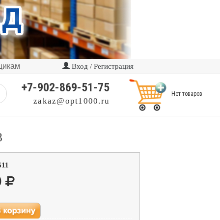
щикам
Вход / Регистрация
+7-902-869-51-75
Нет товаров
zakaz@opt1000.ru
3
611
0