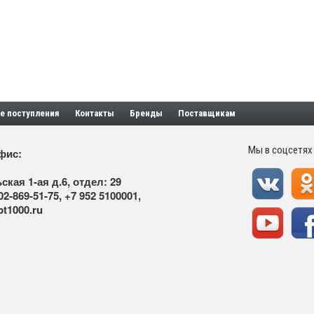
е поступления
Контакты
Бренды
Поставщикам
Мы в соцсетях
фис:
ская 1-ая д.6, отдел: 29
02-869-51-75
,
+7 952 5100001
,
t1000.ru