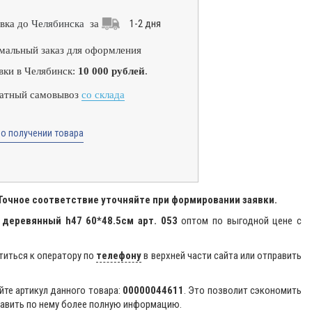
1-2 дня
вка до
Челябинска
за
альный заказ для оформления
вки в Челябинск:
10 000 рублей
.
атный самовывоз
со склада
о получении товара
 Точное соответствие уточняйте при формировании заявки.
 деревянный h47 60*48.5см арт. 053
оптом по выгодной цене с
титься к оператору по
телефону
в верхней части сайта или отправить
йте артикул данного товара:
00000044611
. Это позволит сэкономить
авить по нему более полную информацию.