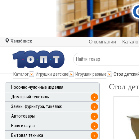
Челябинск
О компании
Катало
Каталог
Игрушки детские
Игрушки разные
Стол детский
Стол дет
Носочно-чулочные изделия
Домашний текстиль
›
Замки, фурнитура, такелаж
›
Автотовары
›
Баня и сауна
›
Бытовая техника
›