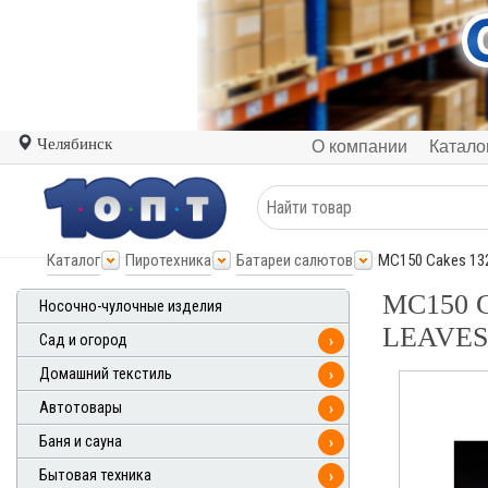
Челябинск
О компании
Катало
Каталог
Пиротехника
Батареи салютов
МС150 Cakes 132
МС150 C
Носочно-чулочные изделия
LEAVES)
Сад и огород
›
Домашний текстиль
›
Автотовары
›
Баня и сауна
›
Бытовая техника
›