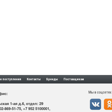
е поступления
Контакты
Бренды
Поставщикам
Мы в соцсетях
фис:
ская 1-ая д.6, отдел: 29
02-869-51-75
,
+7 952 5100001
,