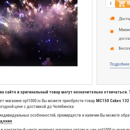
Доста
Миним
доста
Беспл
Подробнее 
на сайте и оригинальный товар могут незначительно отличаться.
ет-магазине opt1000.ru Вы можете приобрести товар
МС150 Cakes 132
годной цене с доставкой до Челябинска
индивидуальных особенностей, преимуществ и наличии Вы можете обра
бщение
.
в контактный центр интернет-магазина оптовых цен opt1000.ru указыв