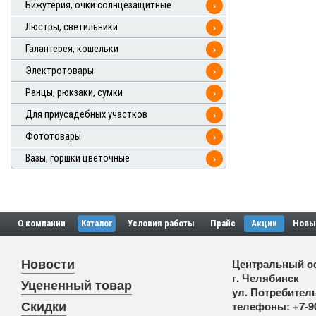
Бижутерия, очки солнцезащитные
›
Люстры, светильники
›
Галантерея, кошельки
›
Электротовары
›
Ранцы, рюкзаки, сумки
›
Для приусадебных участков
›
Фототовары
›
Вазы, горшки цветочные
›
О компании
Каталог
Условия работы
Прайс
Акции
Новы
Новости
Центральный о
г. Челябинск
Уцененный товар
ул. Потребитель
Скидки
телефоны:
+7-9