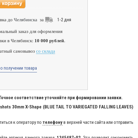
1-2 дня
вка до
Челябинска
за
альный заказ для оформления
вки в Челябинск:
10 000 рублей
.
атный самовывоз
со склада
о получении товара
 Точное соответствие уточняйте при формировании заявки.
 shots 30mm X-Shape (BLUE TAIL TO VARIEGATED FALLING LEAVES)
титься к оператору по
телефону
в верхней части сайта или отправить
айте артикул данного товара:
1345487-02
. Это позволит сэкономить