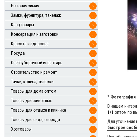
Бытовая химия
›
Замки, фурнитура, такелаж
›
Канцтовары
›
Консервация и заготовки
›
Красота и здоровье
›
Посуда
›
Снегоуборочный инвентарь
›
Строительство и ремонт
›
Тачки, колеса, тележки
›
Товары для дома оптом
›
* Фотография 
Товары для животных
›
В нашем интерн
Товары для отдыха и пикника
›
1/1
оптом по вы
Товары для сада, огорода
›
Для уточнения 
быстрое соо
Хозтовары
›
При обращении 