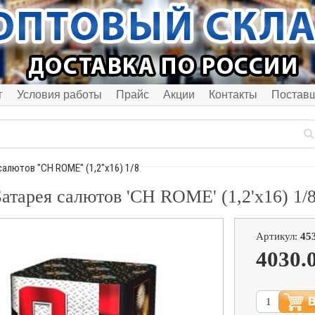
г
Условия работы
Прайс
Акции
Контакты
Постав
салютов "CH ROME" (1,2"х16) 1/8
атарея салютов 'CH ROME' (1,2'х16) 1/
Артикул:
45
4030.