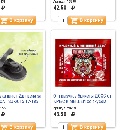
4431
Артикул:
13898
42.50
ка пласт.2шт цена за
От грызунов брикеты ДОХС от
 CAT SJ-2015 17-185
КРЫС и МЫШЕЙ со вкусом
мяса 200гр \50
8155
Артикул:
20719
46.50