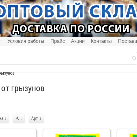
г
Условия работы
Прайс
Акции
Контакты
Постав
грызунов
 от грызунов
на
↓
↓
Арт.
↓