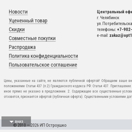
Новости
Центральный офи
г. Челябинск
Уцененный товар
ул. Потребительская
Скидки
телефоны:
+7-902
e-mail:
zakaz@opt1
Совместные покупки
Распродажа
Политика конфиденциальности
Пользовательское соглашение
Цены, указанные на сайте, не являются публичной офертой! Обращаем ваше вн
положениями Статьи 437 (п.2) Гражданского кодекса РФ: Статья 437. Приглашени
иное прямо не указано в предложении. 2. Содержащее все существенные услов
отзовется, признается офертой (публичная оферта). Существенными условиями догов
вниз
© 2010 — 2026 ИП Остроушко