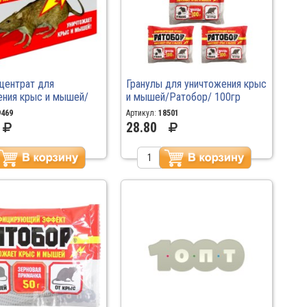
центрат для
Гранулы для уничтожения крыс
ения крыс и мышей/
и мышей/Ратобор/ 100гр
 50гр /50
9469
Артикул:
18501
28.80