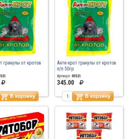
т гранулы от кротов
Анти-крот гранулы от кротов
п/п 50гр
5521
Артикул:
05521
345.00