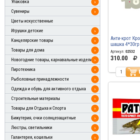
Упаковка
›
Сувениры
›
Цветы искусственные
Игрушки детские
›
Анти-крот Кр
Канцелярские товары
›
шашка 4*30гр
Товары для дома
›
Артикул:
02532
310.00
Новогодние товары, карнавальные изделия
›
Пиротехника
›
Рыболовные принадлежности
›
Одежда и обувь для активного отдыха
›
Строительные материалы
›
Товары для Отдыха и Спорта
›
Бижутерия, очки солнцезащитные
›
Люстры, светильники
›
Галантерея, кошельки
›