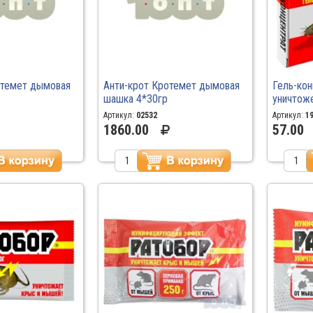
отемет дымовая
Анти-крот Кротемет дымовая
Гель-кон
шашка 4*30гр
уничтож
Ратобор/
Артикул:
02532
Артикул:
1
1860.00
57.00