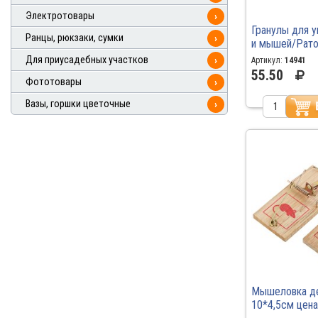
Электротовары
›
Гранулы для 
Ранцы, рюкзаки, сумки
›
и мышей/Рато
\30\50
Для приусадебных участков
›
Артикул:
14941
55.50
Фототовары
›
Вазы, горшки цветочные
›
Мышеловка д
10*4,5см цена