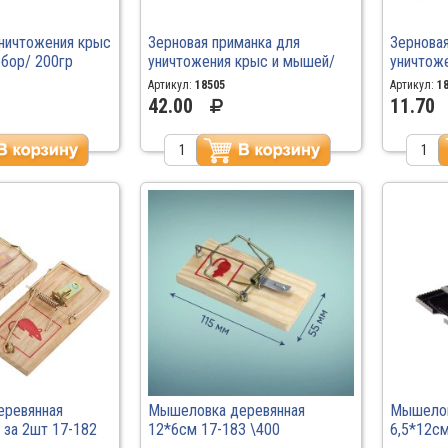
уничтожения крыс
Зерновая приманка для
Зерновая
бор/ 200гр
уничтожения крыс и мышей/
уничтож
Ратобор/ 250гр/30
Ратобор
Артикул:
18505
Артикул:
1
42.00
11.70
еревянная
Мышеловка деревянная
Мышелов
 за 2шт 17-182
12*6см 17-183 \400
6,5*12см