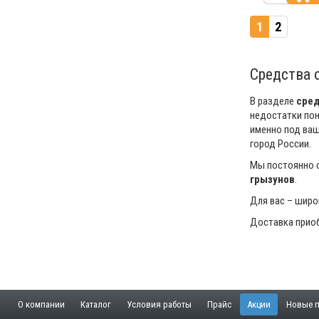
1
2
Средства 
В разделе
сред
недостатки пон
именно под ваш
город России.
Мы постоянно с
грызунов
.
Для вас – широ
Доставка приоб
О компании
Каталог
Условия работы
Прайс
Акции
Новые п