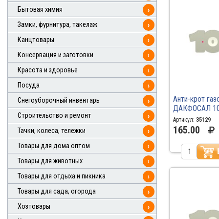
Бытовая химия
›
Замки, фурнитура, такелаж
›
Канцтовары
›
Консервация и заготовки
›
Красота и здоровье
›
Посуда
›
Анти-крот газ
Снегоуборочный инвентарь
›
ДАКФОСАЛ 10
Строительство и ремонт
›
Артикул:
35129
165.00
Тачки, колеса, тележки
›
Товары для дома оптом
›
Товары для животных
›
Товары для отдыха и пикника
›
Товары для сада, огорода
›
Хозтовары
›