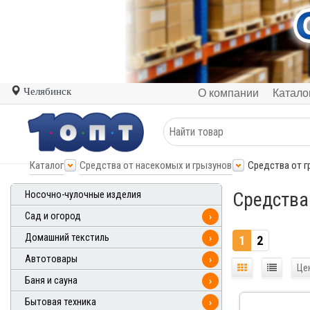
Челябинск
О компании
Катало
Каталог
Средства от насекомых и грызунов
Средства от 
Средства
Носочно-чулочные изделия
Сад и огород
›
Домашний текстиль
›
1
2
Автотовары
›
Це
Баня и сауна
›
Бытовая техника
›