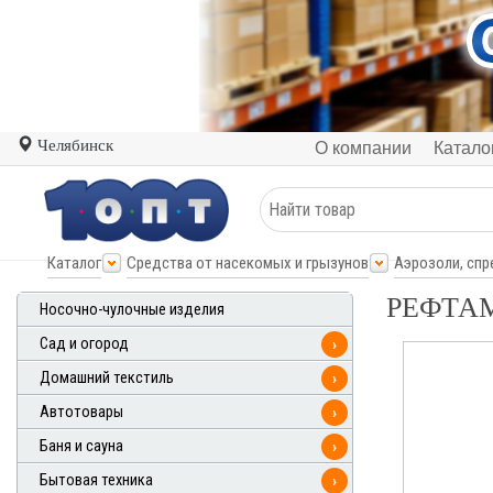
Челябинск
О компании
Катало
Каталог
Средства от насекомых и грызунов
Аэрозоли, спр
РЕФТАМИ
Носочно-чулочные изделия
Сад и огород
›
Домашний текстиль
›
Автотовары
›
Баня и сауна
›
Бытовая техника
›