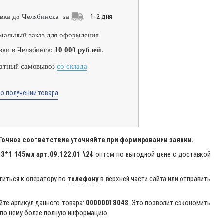
1-2 дня
вка до
Челябинска
за
альный заказ для оформления
вки в Челябинск:
10 000 рублей
.
атный самовывоз
со склада
о получении товара
 Точное соответствие уточняйте при формировании заявки.
*1 145мл арт.09.122.01 \24
оптом по выгодной цене с доставкой
титься к оператору по
телефону
в верхней части сайта или отправить
йте артикул данного товара:
00000018048
. Это позволит сэкономить
 по нему более полную информацию.