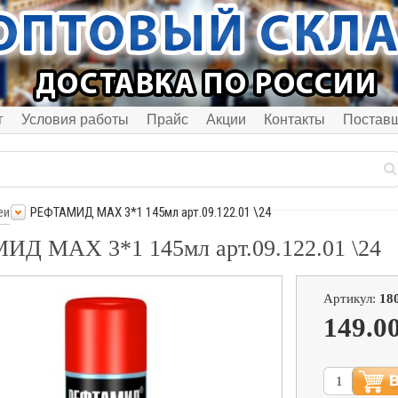
г
Условия работы
Прайс
Акции
Контакты
Постав
еи
РЕФТАМИД MAX 3*1 145мл арт.09.122.01 \24
Д MAX 3*1 145мл арт.09.122.01 \24
Артикул:
18
149.0