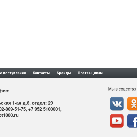
е поступления
Контакты
Бренды
Поставщикам
Мы в соцсетях
фис:
ская 1-ая д.6, отдел: 29
02-869-51-75
,
+7 952 5100001
,
t1000.ru