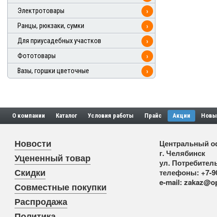
Электротовары
›
Ранцы, рюкзаки, сумки
›
Для приусадебных участков
›
Фототовары
›
Вазы, горшки цветочные
›
О компании
Каталог
Условия работы
Прайс
Акции
Новы
Новости
Центральный о
г. Челябинск
Уцененный товар
ул. Потребитель
Скидки
телефоны:
+7-9
e-mail:
zakaz@op
Совместные покупки
Распродажа
Политика