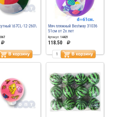
кутный \67CL-12-260\
Мяч пляжный Bestway 31036
51см от 2х лет
0367
Артикул:
14421
118.50