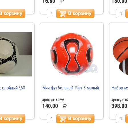
16.80
180.00
х слойный \60
Мяч футбольный Play 3 малый
Набор мя
Артикул:
60296
Артикул:
0
140.00
398.00