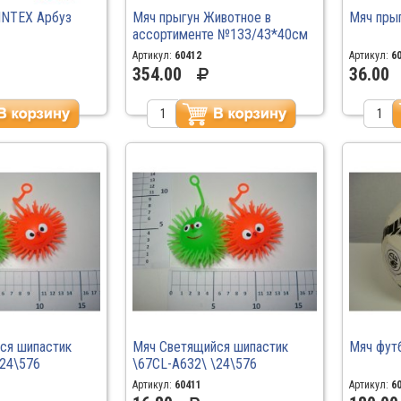
INTEX Арбуз
Мяч прыгун Животное в
Мяч пры
ассортименте №133/43*40см
\67CL-12-254\ \30
Артикул:
60412
Артикул:
6
354.00
36.00
ся шипастик
Мяч Светящийся шипастик
Мяч фут
\24\576
\67CL-A632\ \24\576
Артикул:
60411
Артикул:
6