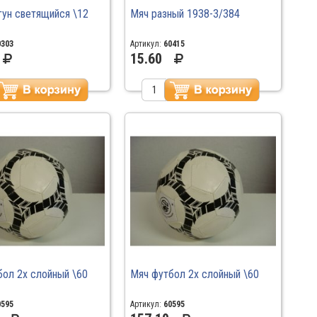
гун светящийся \12
Мяч разный 1938-3/384
0303
Артикул:
60415
15.60
бол 2х слойный \60
Мяч футбол 2х слойный \60
0595
Артикул:
60595