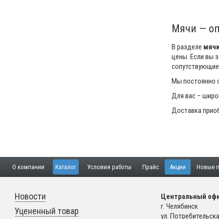
Мячи — о
В разделе
мяч
цены. Если вы 
сопутствующие
Мы постоянно с
Для вас – широ
Доставка приоб
О компании
Каталог
Условия работы
Прайс
Акции
Новые п
Новости
Центральный офи
г. Челябинск
Уцененный товар
ул. Потребительская