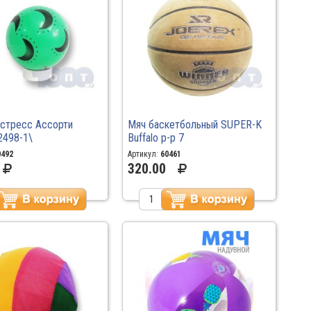
истресс Ассорти
Мяч баскетбольный SUPER-K
2498-1\
Buffalo р-р 7
0492
Артикул:
60461
320.00