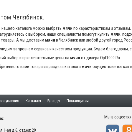
птом Челябинск.
и
нашего каталога можно выбрать
мячи
по характеристикам и отзывам,
затрудняетесь с выбором, наши специалисты помогут купить
мячи
, под
 товары. А мы доставим
мячи
в Челябинск или любой другой город Росс
ледим за уровнем сервиса и качеством продукции. Будем благодарны, 
кий выбор и привлекательные цены на
мячи
от дилера Opt1000.Ru.
ретенного вами товара из раздела каталога
мячи
осуществляется как в 
оступления
Контакты
Бренды
Поставщикам
Мы в соцсетях
с:
 1-ая д.6, отдел: 29