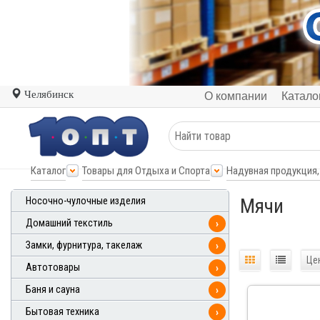
Челябинск
О компании
Катало
Каталог
Товары для Отдыха и Спорта
Надувная продукция,
Мячи
Носочно-чулочные изделия
Домашний текстиль
›
Замки, фурнитура, такелаж
›
Це
Автотовары
›
Баня и сауна
›
Бытовая техника
›