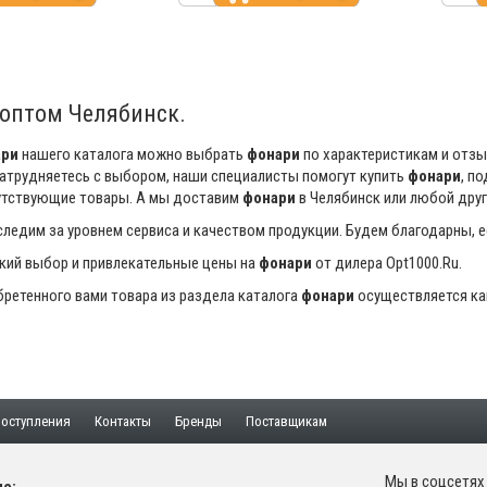
оптом Челябинск.
ари
нашего каталога можно выбрать
фонари
по характеристикам и отзы
затрудняетесь с выбором, наши специалисты помогут купить
фонари
, п
утствующие товары. А мы доставим
фонари
в Челябинск или любой друг
ледим за уровнем сервиса и качеством продукции. Будем благодарны, 
кий выбор и привлекательные цены на
фонари
от дилера Opt1000.Ru.
ретенного вами товара из раздела каталога
фонари
осуществляется как
оступления
Контакты
Бренды
Поставщикам
Мы в соцсетях