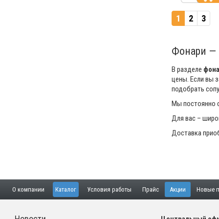
1
2
3
Фонари — 
В разделе
фон
цены. Если вы 
подобрать соп
Мы постоянно с
Для вас – широ
Доставка приоб
О компании
Каталог
Условия работы
Прайс
Акции
Новые п
Новости