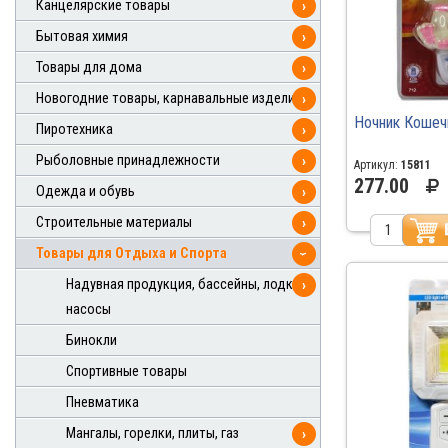
Канцелярские товары
›
Бытовая химия
›
Товары для дома
›
Новогодние товары, карнавальные изделия
›
Ночник Кошеч
Пиротехника
›
Рыболовные принадлежности
›
Артикул:
15811
277.00
Одежда и обувь
›
Строительные материалы
›
Товары для Отдыха и Спорта
›
Надувная продукция, бассейны, лодки,
›
насосы
Бинокли
Спортивные товары
Пневматика
Мангалы, горелки, плиты, газ
›