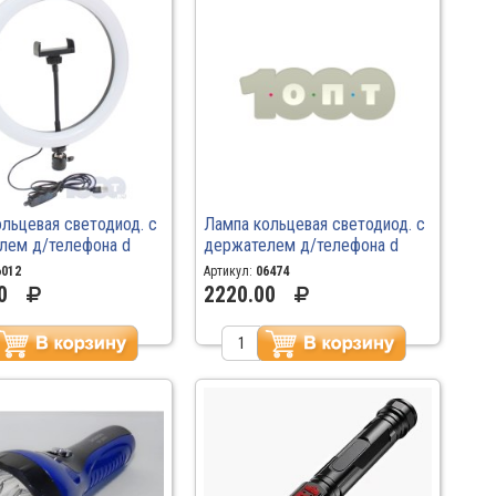
льцевая светодиод. с
Лампа кольцевая светодиод. с
лем д/телефона d
держателем д/телефона d
0 LED
36см
6012
Артикул:
06474
0
2220.00