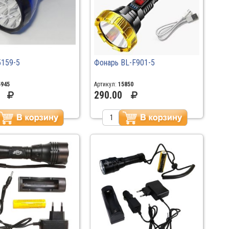
5159-5
Фонарь BL-F901-5
5945
Артикул:
15850
290.00