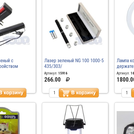
леный с
Лазер зеленый NG 100 1000-5
Лампа ко
ройством
435/303/
держате
30см 12
Артикул:
15916
Артикул:
1
266.00
1800.0