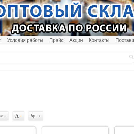
г
Условия работы
Прайс
Акции
Контакты
Постав
на
↓
↓
Арт.
↓