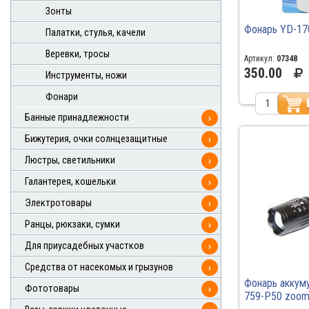
Зонты
Фонарь YD-170
Палатки, стулья, качели
Веревки, тросы
Артикул:
07348
350.00
Инструменты, ножи
Фонари
Банные принадлежности
›
Бижутерия, очки солнцезащитные
›
Люстры, светильники
›
Галантерея, кошельки
›
Электротовары
›
Ранцы, рюкзаки, сумки
›
Для приусадебных участков
›
Средства от насекомых и грызунов
›
Фонарь аккум
Фототовары
›
759-P50 zoom