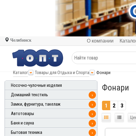
Челябинск
О компании
Катало
Каталог
Товары для Отдыха и Спорта
Фонари
Фонари
Носочно-чулочные изделия
Домашний текстиль
›
Замки, фурнитура, такелаж
›
1
2
3
Автотовары
›
Це
Баня и сауна
›
Бытовая техника
›