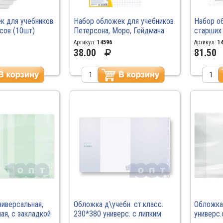
к для учебников
Набор обложек для учебников
Набор о
сов (10шт)
Петерсона, Моро, Гейдмана
старших
10мкр ПВХ
унив.с лип.слоем (5ш) 265*490
225*320
Артикул:
14596
Артикул:
1
/50/500
80мкр 17.33 /100
арт.15.1
38.00
81.50
ниверсальная,
Обложка д\учебн. ст.класс.
Обложка
ая, с закладкой
230*380 универс. с липким
универс.