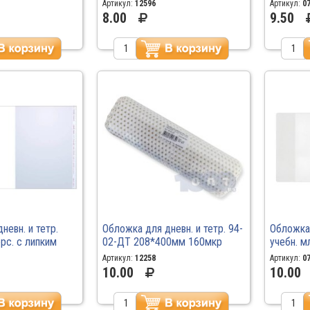
3 /50/250
слоем 80мкм 230.1
70мкм 2
Артикул:
12596
Артикул:
0
8.00
9.50
невн. и тетр.
Обложка для дневн. и тетр. 94-
Обложка 
рс. с липким
02-ДТ 208*400мм 160мкр
учебн. м
215.2
Только по 50 шт
2250*45
Артикул:
12258
Артикул:
0
10.00
10.00