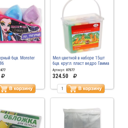
рный 6цв. Monster
Мел цветной в наборе 15шт
86
6цв. кругл. пласт ведро Гамма
"Мультики" 1704193
2477
Артикул:
07577
324.50