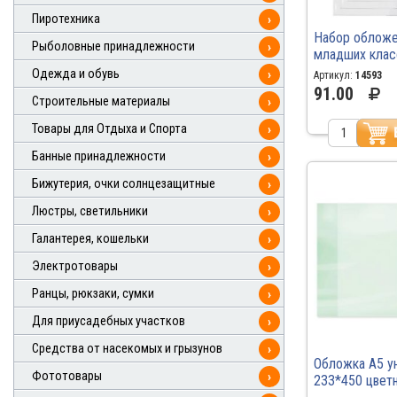
Пиротехника
›
Набор обложе
Рыболовные принадлежности
›
младших клас
230*365мм 1
Одежда и обувь
›
Артикул:
14593
арт.15.12.наб 
91.00
Строительные материалы
›
Товары для Отдыха и Спорта
›
Банные принадлежности
›
Бижутерия, очки солнцезащитные
›
Люстры, светильники
›
Галантерея, кошельки
›
Электротовары
›
Ранцы, рюкзаки, сумки
›
Для приусадебных участков
›
Средства от насекомых и грызунов
›
Обложка А5 у
Фототовары
›
233*450 цветн