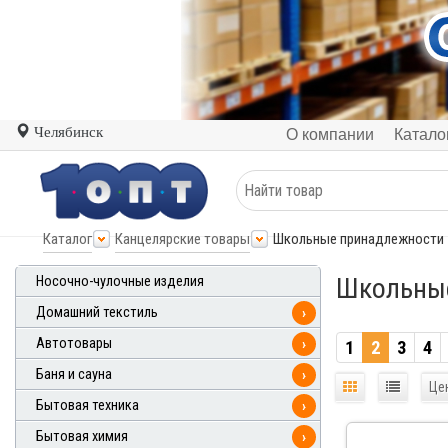
Челябинск
О компании
Катало
Каталог
Канцелярские товары
Школьные принадлежности
Школьны
Носочно-чулочные изделия
Домашний текстиль
›
Автотовары
›
1
2
3
4
Баня и сауна
›
Це
Бытовая техника
›
Бытовая химия
›