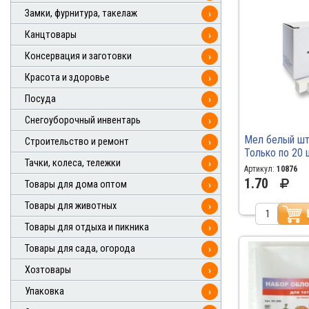
Замки, фурнитура, такелаж
›
Канцтовары
›
Консервация и заготовки
›
Красота и здоровье
›
Посуда
›
Снегоуборочный инвентарь
›
Мел белый ш
Строительство и ремонт
›
Только по 20 
Тачки, колеса, тележки
›
Артикул:
10876
1.70
Товары для дома оптом
›
Товары для животных
›
Товары для отдыха и пикника
›
Товары для сада, огорода
›
Хозтовары
›
Упаковка
›