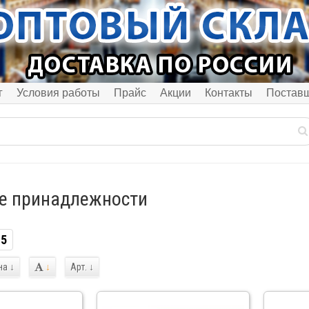
г
Условия работы
Прайс
Акции
Контакты
Постав
е принадлежности
5
на
↓
↓
Арт.
↓