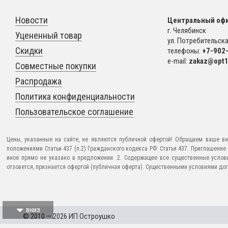
Новости
Центральный офи
г. Челябинск
Уцененный товар
ул. Потребительская
Скидки
телефоны:
+7-902
e-mail:
zakaz@opt1
Совместные покупки
Распродажа
Политика конфиденциальности
Пользовательское соглашение
Цены, указанные на сайте, не являются публичной офертой! Обращаем ваше вн
положениями Статьи 437 (п.2) Гражданского кодекса РФ: Статья 437. Приглашени
иное прямо не указано в предложении. 2. Содержащее все существенные услов
отзовется, признается офертой (публичная оферта). Существенными условиями догов
вниз
© 2010 — 2026 ИП Остроушко