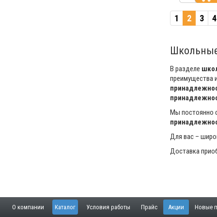
1
2
3
4
Школьные
В разделе
шко
преимущества и
принадлежно
принадлежно
Мы постоянно с
принадлежно
Для вас – широ
Доставка приоб
О компании
Каталог
Условия работы
Прайс
Акции
Новые п