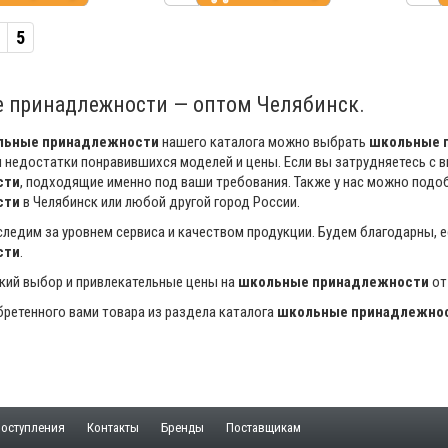
5
 принадлежности — оптом Челябинск.
льные принадлежности
нашего каталога можно выбрать
школьные 
 недостатки понравившихся моделей и цены. Если вы затрудняетесь с 
сти
, подходящие именно под ваши требования. Также у нас можно под
сти
в Челябинск или любой другой город России.
ледим за уровнем сервиса и качеством продукции. Будем благодарны, 
сти
.
кий выбор и привлекательные цены на
школьные принадлежности
от
ретенного вами товара из раздела каталога
школьные принадлежно
оступления
Контакты
Бренды
Поставщикам