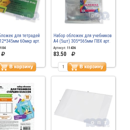
бложек для тетрадей
Набор обложек для учебников
12*345мм 60мкр арт.
А4 (5шт) 305*565мм ПВХ арт.
00
15.31наб /100
0104
Артикул:
11436
83.50