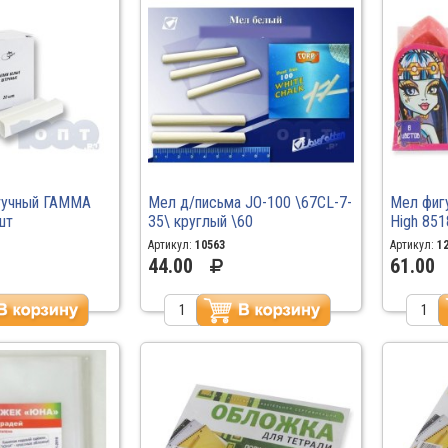
тучный ГАММА
Мел д/письма JO-100 \67CL-7-
Мел фигу
шт
35\ круглый \60
High 851
Артикул:
10563
Артикул:
1
44.00
61.00