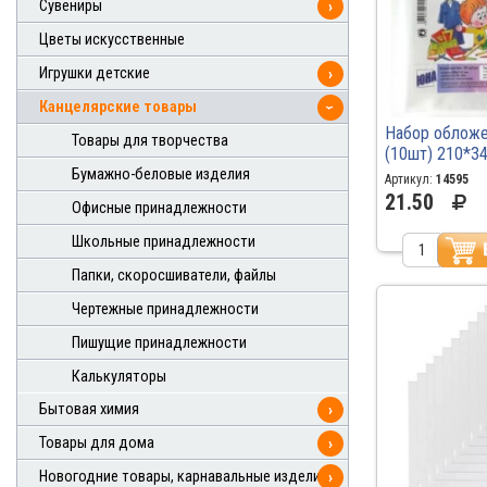
Сувениры
›
Цветы искусственные
Игрушки детские
›
Канцелярские товары
›
Набор обложе
Товары для творчества
(10шт) 210*3
арт. 17.14м. /
Бумажно-беловые изделия
Артикул:
14595
21.50
Офисные принадлежности
Школьные принадлежности
Папки, скоросшиватели, файлы
Чертежные принадлежности
Пишущие принадлежности
Калькуляторы
Бытовая химия
›
Товары для дома
›
Новогодние товары, карнавальные изделия
›