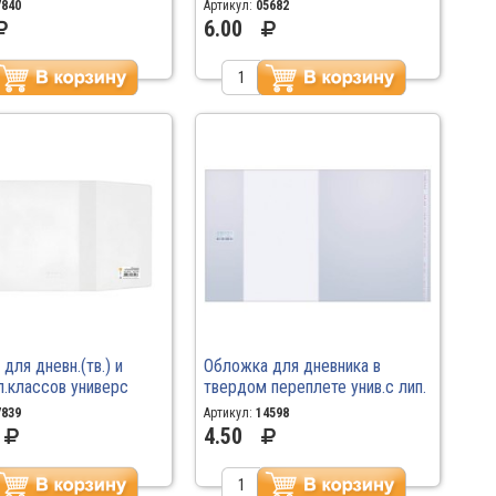
50.2
7840
Артикул:
05682
6.00
для дневн.(тв.) и
Обложка для дневника в
л.классов универс
твердом переплете унив.с лип.
5мм ПП 70мкм 222.3
слоем 220*460 17.38
7839
Артикул:
14598
/100/1000
4.50