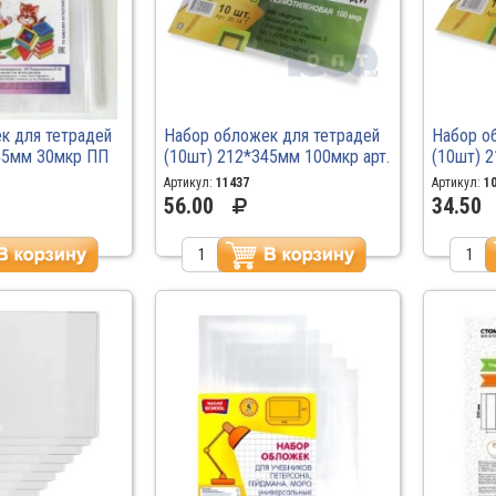
к для тетрадей
Набор обложек для тетрадей
Набор о
45мм 30мкр ПП
(10шт) 212*345мм 100мкр арт.
(10шт) 2
200
20.14т /50
20.14 /1
Артикул:
11437
Артикул:
1
56.00
34.50