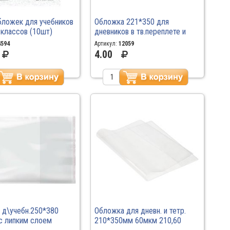
бложек для учебников
Обложка 221*350 для
 классов (10шт)
дневников в тв.переплете и
мм 110мкр ПВХ
тетрадей 30мкм 15.20/100
4594
Артикул:
12059
1.наб /100
4.00
 д\учебн.250*380
Обложка для дневн. и тетр.
с липким слоем
210*350мм 60мкм 210,60