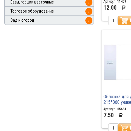
200 мкрн 20.4
Артикул:
11409
Вазы, горшки цветочные
›
12.00
Торговое оборудование
›
Сад и огород
›
Обложка для д
215*360 униве
слоем 70мкм 
Артикул:
05684
7.50