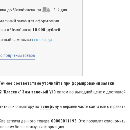
1-2 дня
вка до
Челябинска
за
альный заказ для оформления
вки в Челябинск:
10 000 рублей
.
атный самовывоз
со склада
о получении товара
 Точное соответствие уточняйте при формировании заявки.
 'Классик' 3мм зеленый \10
оптом по выгодной цене с доставкой
титься к оператору по
телефону
в верхней части сайта или отправить
йте артикул данного товара:
00000011193
. Это позволит сэкономить
 по нему более полную информацию.