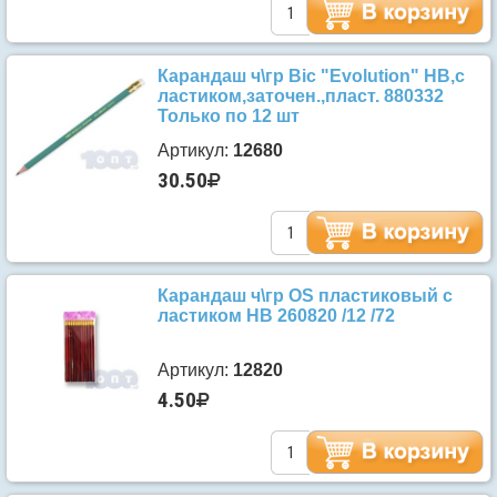
Карандаш ч\гр Bic "Evolution" НВ,с
ластиком,заточен.,пласт. 880332
Только по 12 шт
Артикул:
12680
30.50
Карандаш ч\гр OS пластиковый с
ластиком HB 260820 /12 /72
Артикул:
12820
4.50