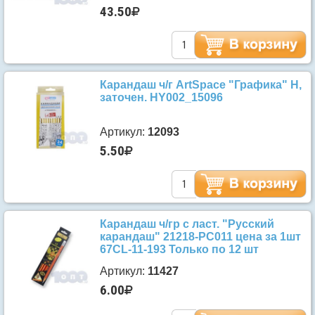
43.50
Карандаш ч/г ArtSpace "Графика" H,
заточен. HY002_15096
Артикул:
12093
5.50
Карандаш ч/гр с ласт. "Русский
карандаш" 21218-РС011 цена за 1шт
67CL-11-193 Только по 12 шт
Артикул:
11427
6.00